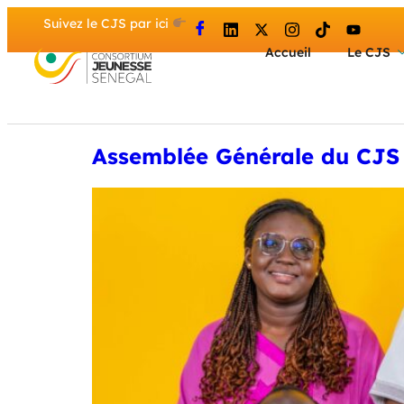
Suivez le CJS par ici
Accueil
Le CJS
Assemblée Générale du CJS 