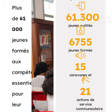
Plus
61.300
de
61
jeunes outillés
000
6755
jeunes
formés
jeunes formés
aux
15
compétences
caravanes et
essentielles
21
pour
actions de
leur
service
communautaire