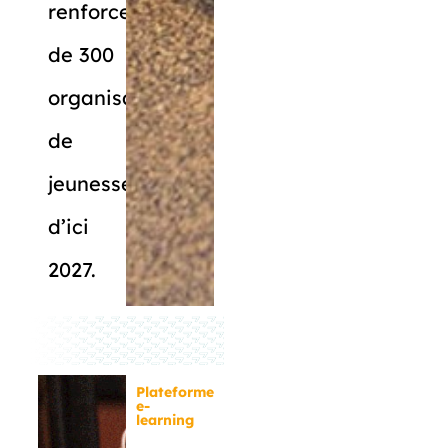
renforcement
de 300
organisations
de
jeunesse
d’ici
2027.
Plateforme
e-
learning