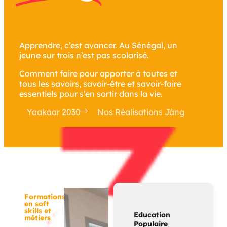
Apprendre, c’est avancer. Au Sénégal, un
jeune sur trois n’est pas scolarisé.
Comment faire pour apporter à toutes et
tous les savoirs, savoir-être et savoir-faire
essentiels pour s’en sortir dans la vie.
Yaakaar 2030
Nos Réalisations Jàng
Formations
en soft
skills et
Education
métiers
Populaire