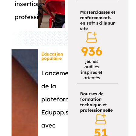
insertion
Masterclasses et
professionnelle.
renforcements
en soft skills sur
site
936
Éducation
populaire
jeunes
outillés
Lancement
inspirés et
orientés
de la
Bourses de
plateforme
formation
technique et
professionnelle
Edupop.sn
avec
51