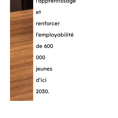
l’apprentissage
et
renforcer
l’employabilité
de 600
000
jeunes
d’ici
2030.