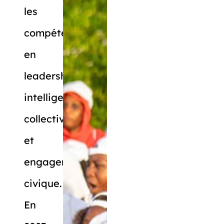
les
compétences
en
leadership,
intelligence
collective
et
engagement
civique.
En