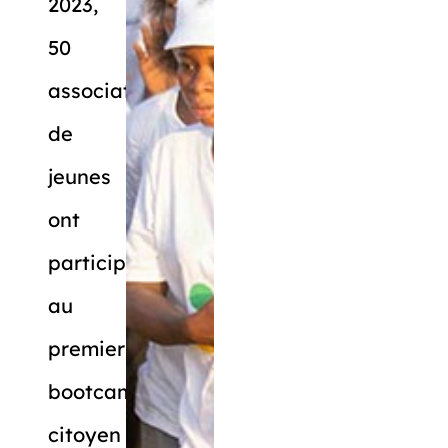
2023,
50
associations
de
jeunes
ont
participé
au
premier
bootcamp
citoyen