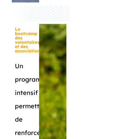
Le
bootcamp
des
volontaires
et des
associations
Un
programme
intensif
permettant
de
renforcer