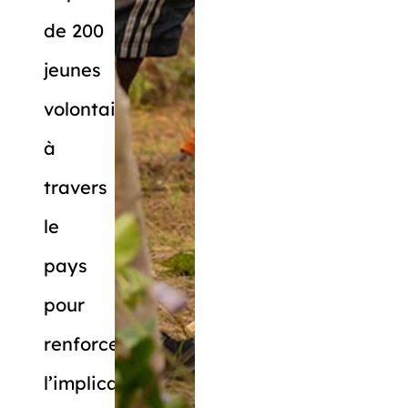
de 200
jeunes
volontaires
à
travers
le
pays
pour
renforcer
l’implication