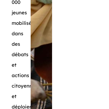
000
jeunes
mobilisés
dans
des
débats
et
actions
citoyennes,
et
déploiement