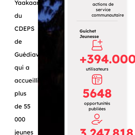
Yaakaar
actions de
service
du
communautaire
CDEPS
Guichet
Jeunesse
de
Guédiawaye,
+394.00
qui a
utilisateurs
accueilli
5648
plus
opportunités
de 55
publiées
000
3.247.818
jeunes