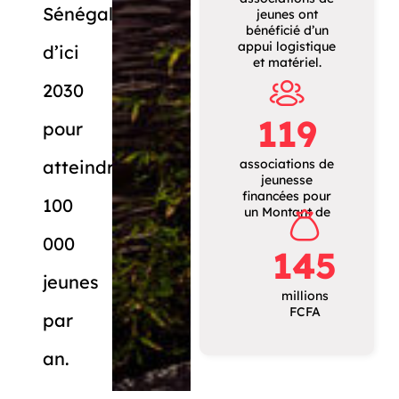
Sénégal
jeunes ont
bénéficié d’un
appui logistique
d’ici
et matériel.
2030
119
pour
atteindre
associations de
jeunesse
financées pour
100
un Montant de
000
145
jeunes
millions
FCFA
par
an.