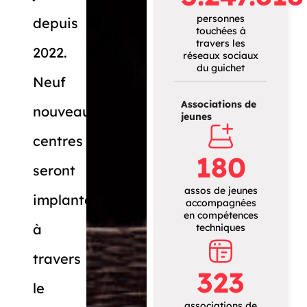
personnes
depuis
touchées à
travers les
2022.
réseaux sociaux
du guichet
Neuf
Associations de
nouveaux
jeunes
centres
180
seront
assos de jeunes
implantés
accompagnées
en compétences
à
techniques
travers
323
le
associations de