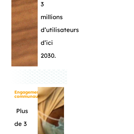
3
millions
d’utilisateurs
d’ici
2030.
Engagement
communautaire
Plus
de 3