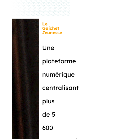
Le
Guichet
Jeunesse
Une
plateforme
numérique
centralisant
plus
de 5
600