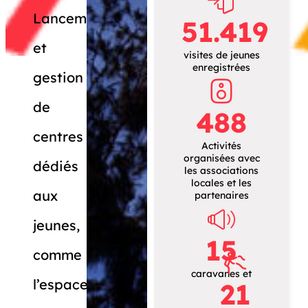
Lancement
51.419
et
visites de jeunes
enregistrées
gestion
de
488
centres
Activités
organisées avec
dédiés
les associations
locales et les
aux
partenaires
jeunes,
15
comme
caravanes et
l’espace
21