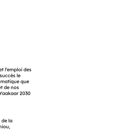
 l’emploi des 
succès le 
mmatique que 
t de nos 
 Yaakaar 2030 
de la 
iou, 