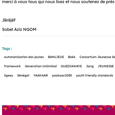
merci à vous tous qui nous lisez et nous soutenez de près 
Jërëjëf
Sobel Aziz NGOM
Tags :
autonomisation des jeunes
BANLIEUE
Bokk
Consortium Jeunesse S
framework
Generation Unlimited
GUEDIAWAYE
Jang
JEUNESSE
ligeey
Sénégal
YAAKAAR
yaakaar2030
youth friendly standards