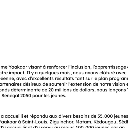
Yaakaar visant à renforcer l’inclusion, l’apprentissage et
otre impact. Il y a quelques mois, nous avons clôturé avec 
éenne, avec d’excellents résultats tant sur le plan progra
artenaires désireux de soutenir l’extension de notre vision e
 fonds déterminante de 20 millions de dollars, nous lançons
u Sénégal 2050 pour les jeunes.
ccueilli et répondu aux divers besoins de 55. 000 jeunes 
Yaakaar à Saint-Louis, Ziguinchor, Matam, Kédougou, Sédh
 accueillir et d’y servir au moins 100. 000 jeunes par an.