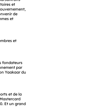
oires et 
gouvernement, 
nvenir de 
mmes et 
embres et 
s fondateurs 
ennement par 
on Yaakaar du 
ts et de la 
 Mastercard 
. Et un grand 