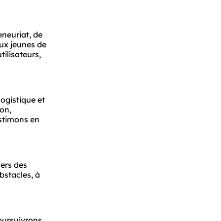
neuriat, de 
ux jeunes de 
ilisateurs, 
gistique et 
on, 
timons en 
ers des 
stacles, à 
oursuivrons 