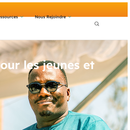
ssources
Nous Rejoindre
our les jeunes et