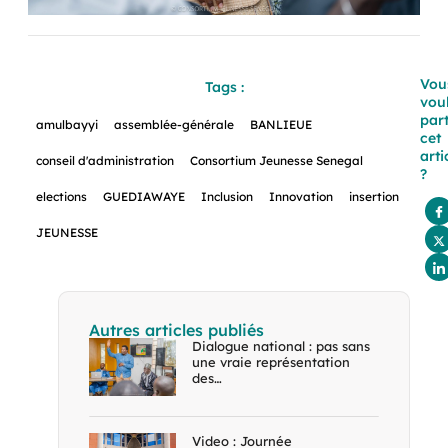
Vou
Tags :
vou
par
amulbayyi
assemblée-générale
BANLIEUE
cet
arti
conseil d'administration
Consortium Jeunesse Senegal
?
elections
GUEDIAWAYE
Inclusion
Innovation
insertion
JEUNESSE
Autres articles publiés
Dialogue national : pas sans
une vraie représentation
des…
Video : Journée