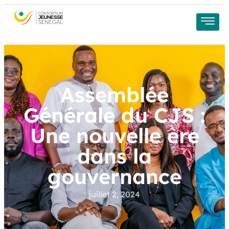
Assemblée
Générale du CJS :
Une nouvelle ère
dans la
gouvernance
juillet 2, 2024